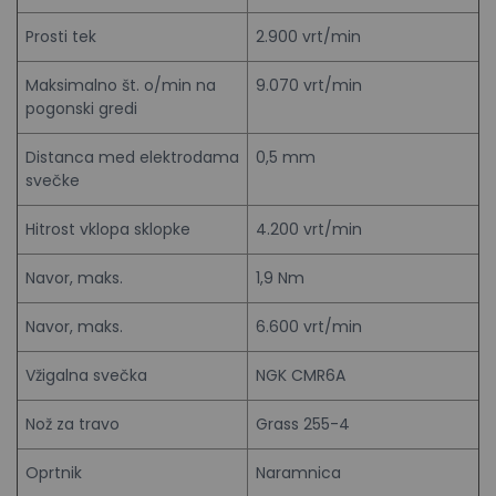
Prosti tek
2.900 vrt/min
Maksimalno št. o/min na
9.070 vrt/min
pogonski gredi
Distanca med elektrodama
0,5 mm
svečke
Hitrost vklopa sklopke
4.200 vrt/min
Navor, maks.
1,9 Nm
Navor, maks.
6.600 vrt/min
Vžigalna svečka
NGK CMR6A
Nož za travo
Grass 255-4
Oprtnik
Naramnica