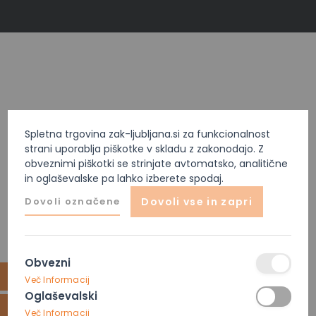
Spletna trgovina zak-ljubljana.si za funkcionalnost
strani uporablja piškotke v skladu z zakonodajo. Z
obveznimi piškotki se strinjate avtomatsko, analitične
in oglaševalske pa lahko izberete spodaj.
Dovoli označene
Dovoli vse in zapri
Obvezni
Več Informacij
Oglaševalski
Več Informacij