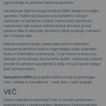
zgosti ali kjer so prisotne neravne površine.
Zaradi svoje izjemne ergonomije je 535RJ idealna za daljšo
uporabo. Težišče je popolno uravnoteženo, ročaj je
zasnovan za natančen nadzor, kakovosten oprtnik pa
razbremeni telo tudi pri večurni košnji. Rezultat je bolj
udobno delo in občutek, da kosa s teboj sodeluje, namesto
da ti otežuje delo.
Robustna konstrukcija, visoko kakovostni materiali in
Husqvarna tehnične rešitve zagotavljajo dolgo življenjsko
dobo in minimalno vzdrževanje. To je motorna kosa, ki jo
izberejo profesionalci, komunalne službe, vzdrževalci zelenih
površin in zahtevni uporabniki, ki želijo stroj, ki opravi nalogo
brez kompromisov.
Husqvarna 535RJ
je popolna izbira za vse, ki pričakujejo
moč, udobje in zanesljivost – vsak dan, v vseh pogojih.
VEČ
Želite pogledati podrobneje? Več o samem proizvodu v
podrobnostih z raziskovanjem designa in funkcionalnosti.