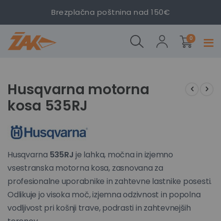
Brezplačna poštnina nad 150€
izdelki
Kosa
0
Prekl
HUSQVARNA
navig
535 RJ
Preskoči
Preskoči
na
na
Husqvarna motorna
konec
začetek
kosa 535RJ
galerije
galerije
slik
slik
Husqvarna
535RJ
je lahka, močna in izjemno
vsestranska motorna kosa, zasnovana za
profesionalne uporabnike in zahtevne lastnike posesti.
Odlikuje jo visoka moč, izjemna odzivnost in popolna
vodljivost pri košnji trave, podrasti in zahtevnejših