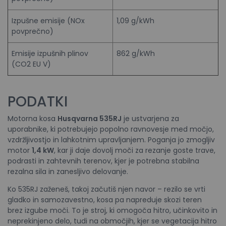
Izpušne emisije (NOx
1,09 g/kWh
povprečno)
Emisije izpušnih plinov
862 g/kWh
(CO2 EU V)
PODATKI
Motorna kosa
Husqvarna 535RJ
je ustvarjena za
uporabnike, ki potrebujejo popolno ravnovesje med močjo,
vzdržljivostjo in lahkotnim upravljanjem. Poganja jo zmogljiv
motor
1,4 kW
, kar ji daje dovolj moči za rezanje goste trave,
podrasti in zahtevnih terenov, kjer je potrebna stabilna
rezalna sila in zanesljivo delovanje.
Ko 535RJ zaženeš, takoj začutiš njen navor – rezilo se vrti
gladko in samozavestno, kosa pa napreduje skozi teren
brez izgube moči. To je stroj, ki omogoča hitro, učinkovito in
neprekinjeno delo, tudi na območjih, kjer se vegetacija hitro