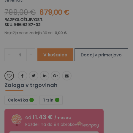
terenov.
799,00 €
679,00 €
RAZPOLOŽLJIVOST:
NA ZALOGI
SKU
966 62 87-02
Najnižja cena zadnjih 30 dni:
0,00 €
V košarico
Dodaj v primerjavo
Zaloga v trgovinah
Celovška
Trzin
11.43 €
od
/mesec
Razdeli na do 84 obrokov