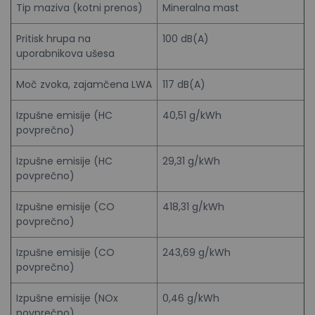
Tip maziva (kotni prenos)
Mineralna mast
Pritisk hrupa na
100 dB(A)
uporabnikova ušesa
Moč zvoka, zajamčena LWA
117 dB(A)
Izpušne emisije (HC
40,51 g/kWh
povprečno)
Izpušne emisije (HC
29,31 g/kWh
povprečno)
Izpušne emisije (CO
418,31 g/kWh
povprečno)
Izpušne emisije (CO
243,69 g/kWh
povprečno)
Izpušne emisije (NOx
0,46 g/kWh
povprečno)