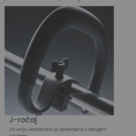
J-ročaj
Za večjo vestranskot je opremljena z okroglim
ročajem.