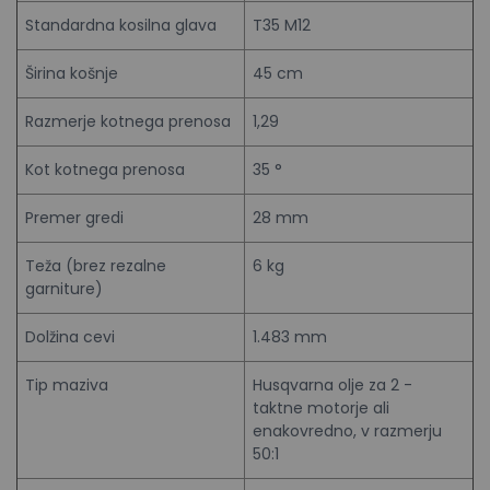
Standardna kosilna glava
T35 M12
Širina košnje
45 cm
Razmerje kotnega prenosa
1,29
Kot kotnega prenosa
35 °
Premer gredi
28 mm
Teža (brez rezalne
6 kg
garniture)
Dolžina cevi
1.483 mm
Tip maziva
Husqvarna olje za 2 -
taktne motorje ali
enakovredno, v razmerju
50:1