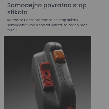
Samodejno povratno stop
stikalo
Ko motor ugasnete motor, se stop stikalo
samodejno vrne v startni položaj za zagon brez
težav.