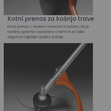
Kotni prenos za košnjo trave
Kotni prenos z visokim navorom in kotom, da je
rezalna oprema vzporedno s tlemi in se tako
zagotovi najboljši rezaltut košnje.