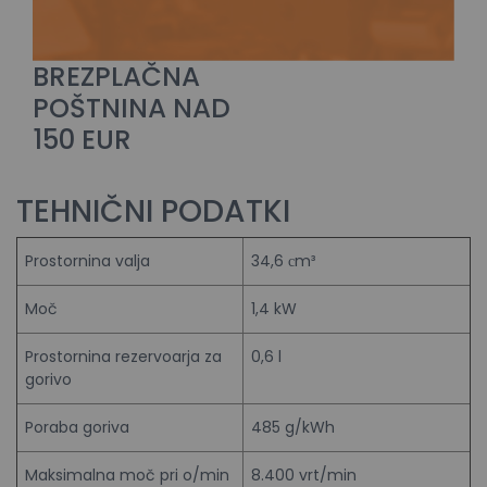
BREZPLAČNA
POŠTNINA NAD
150 EUR
TEHNIČNI PODATKI
Prostornina valja
34,6 сm³
Moč
1,4 kW
Prostornina rezervoarja za
0,6 l
gorivo
Poraba goriva
485 g/kWh
Maksimalna moč pri o/min
8.400 vrt/min