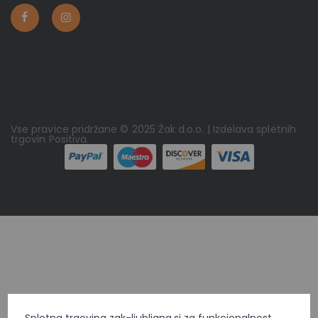
Vse pravice pridržane © 2025 Žak d.o.o. | Izdelava spletnih
trgovin
Positiva
.