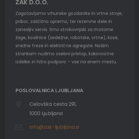
ŽAK D.O.O.
Zagotavljamo vrhunske gozdarske in vrtne stroje,
pribor, zaščitno opremo, ter rezervne dele in
zanesljiv servis. Smo strokovnjaki za motorne
žage, kosilnice (sedežne, robotske, vrtne), kose,
snežne freze in električne agregate. Našim
strankam nudimo osebni pristop, kakovostne
izdelke in hitro podporo – vse na enem mestu.
POSLOVALNICA LJUBLJANA
Celovška cesta 291,
1000 Ljubljana
info@zak-ljubljana.si