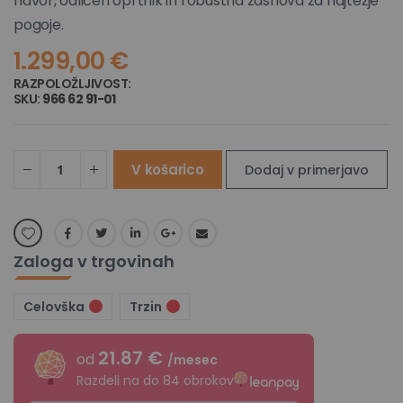
navor, odličen oprtnik in robustna zasnova za najtežje
pogoje.
1.299,00 €
RAZPOLOŽLJIVOST:
NI NA ZALOGI
SKU
966 62 91-01
V košarico
Dodaj v primerjavo
Zaloga v trgovinah
Celovška
Trzin
21.87 €
od
/mesec
Razdeli na do 84 obrokov