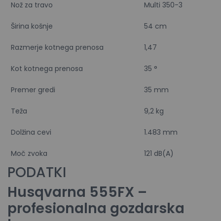
Nož za travo
Multi 350-3
Širina košnje
54 cm
Razmerje kotnega prenosa
1,47
Kot kotnega prenosa
35 °
Premer gredi
35 mm
Teža
9,2 kg
Dolžina cevi
1.483 mm
Moč zvoka
121 dB(A)
PODATKI
Husqvarna 555FX –
profesionalna gozdarska