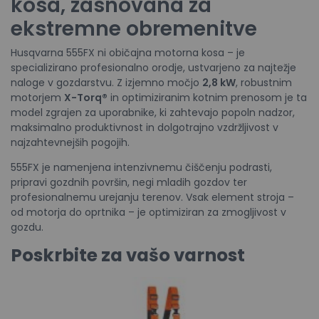
kosa, zasnovana za
ekstremne obremenitve
Husqvarna 555FX ni običajna motorna kosa – je
specializirano profesionalno orodje, ustvarjeno za najtežje
naloge v gozdarstvu. Z izjemno močjo
2,8 kW
, robustnim
motorjem
X-Torq®
in optimiziranim kotnim prenosom je ta
model zgrajen za uporabnike, ki zahtevajo popoln nadzor,
maksimalno produktivnost in dolgotrajno vzdržljivost v
najzahtevnejših pogojih.
555FX je namenjena intenzivnemu čiščenju podrasti,
pripravi gozdnih površin, negi mladih gozdov ter
profesionalnemu urejanju terenov. Vsak element stroja –
od motorja do oprtnika – je optimiziran za zmogljivost v
gozdu.
Poskrbite za vašo varnost