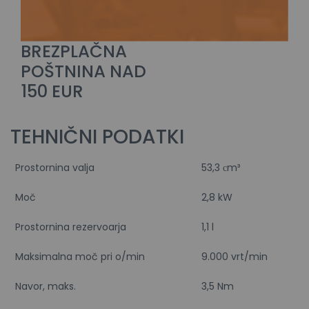
BREZPLAČNA
POŠTNINA NAD
150 EUR
TEHNIČNI PODATKI
Prostornina valja
53,3 сm³
Moč
2,8 kW
Prostornina rezervoarja
1,1 l
Maksimalna moč pri o/min
9.000 vrt/min
Navor, maks.
3,5 Nm