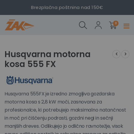
Brezplačna poštnina nad 150€
Gozdarski
izdelki
obrezovalnik
0
Prekl
HUSQVARNA
navig
555 FX
Preskoči
Preskoči
na
na
Husqvarna motorna
konec
začetek
kosa 555 FX
galerije
galerije
slik
slik
Husqvarna 555FX je izredno zmogljiva gozdarska
motorna kosa s 2,8 kW moči, zasnovana za
profesionalce, ki potrebujejo maksimalno natančnost
in moč pri čiščenju podrasti, gozdni negi in sečnji
manjših dreves. Odlikujejo jo odlično ravnotežje, visok