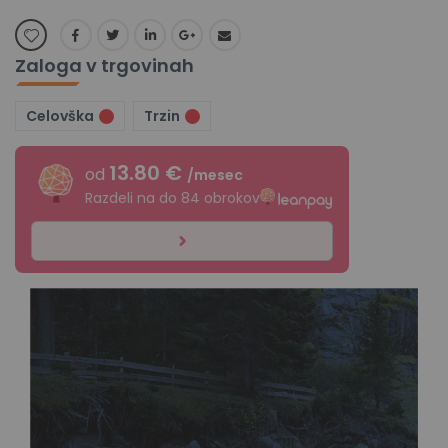
Zaloga v trgovinah
Celovška
Trzin
13.80 €
od
/mesec
Razdeli na do 84 obrokov