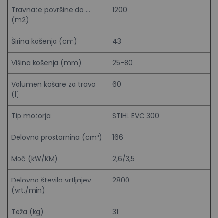
Travnate površine do …
1200
(m2)
Širina košenja (cm)
43
Višina košenja (mm)
25-80
Volumen košare za travo
60
(l)
Tip motorja
STIHL EVC 300
Delovna prostornina (cm³)
166
Moč (kW/KM)
2,6/3,5
Delovno število vrtljajev
2800
(vrt./min)
Teža (kg)
31