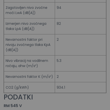
Zagotovljen nivo zvočne
94
moči LwA (dB[A])
Izmerjen nivo zvočnega
82
tlaka LpA (dB[A])
Nevarnostni faktor pri
2
nivoju zvočnega tlaka KpA
(dB[A])
Nivo vibracij na vodilnem
5.3
ročaju, ahw (m/s²)
Nevarnostni faktor K (m/s²)
2
CO2 (g/kWh)
934.1
PODATKI
RM 545 V