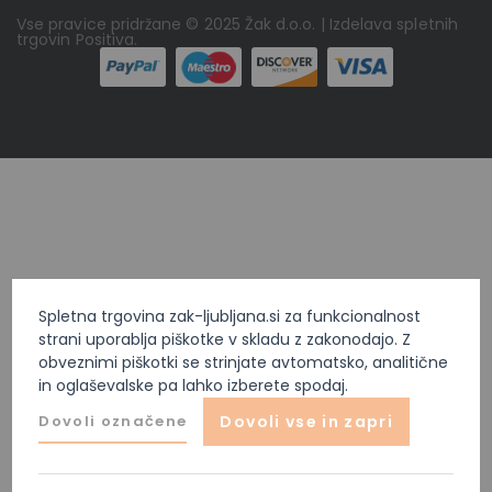
Vse pravice pridržane © 2025 Žak d.o.o. | Izdelava spletnih
trgovin
Positiva
.
Spletna trgovina zak-ljubljana.si za funkcionalnost
strani uporablja piškotke v skladu z zakonodajo. Z
obveznimi piškotki se strinjate avtomatsko, analitične
in oglaševalske pa lahko izberete spodaj.
Dovoli označene
Dovoli vse in zapri