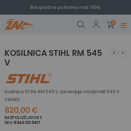
Brezplačna poštnina nad 150€
izdelki
KOSILNICA
0
Prekl
STIHL RM
navig
545 V
Preskoči
Preskoči
na
na
KOSILNICA STIHL RM 545
konec
začetek
V
galerije
galerije
slik
slik
Kosilnica STIHL RM 545 V zamenjuje model MB 545 V
VIKING
820,00 €
RAZPOLOŽLJIVOST:
NI NA ZALOGI
SKU
6340 011 3417