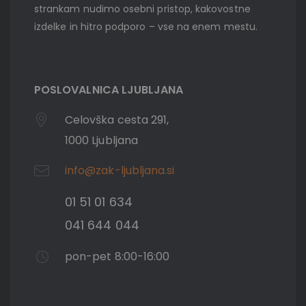
strankam nudimo osebni pristop, kakovostne
izdelke in hitro podporo – vse na enem mestu.
POSLOVALNICA LJUBLJANA
Celovška cesta 291,
1000 Ljubljana
info@zak-ljubljana.si
01 51 01 634
041 644 044
pon-pet 8:00-16:00