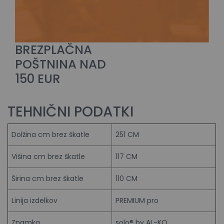
BREZPLAČNA
POŠTNINA NAD
150 EUR
TEHNIČNI PODATKI
Dolžina cm brez škatle
251 CM
Višina cm brez škatle
117 CM
Širina cm brez škatle
110 CM
Linija izdelkov
PREMIUM pro
Znamka
solo® by AL-KO