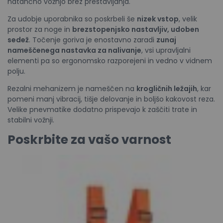
natančno vožnjo brez prestavljanja.
Za udobje uporabnika so poskrbeli še
nizek vstop
, velik
prostor za noge in
brezstopenjsko nastavljiv, udoben
sedež
. Točenje goriva je enostavno zaradi
zunaj
nameščenega nastavka za nalivanje
, vsi upravljalni
elementi pa so ergonomsko razporejeni in vedno v vidnem
polju.
Rezalni mehanizem je nameščen na
krogličnih ležajih
, kar
pomeni manj vibracij, tišje delovanje in boljšo kakovost reza.
Velike pnevmatike dodatno prispevajo k zaščiti trate in
stabilni vožnji.
Poskrbite za vašo varnost