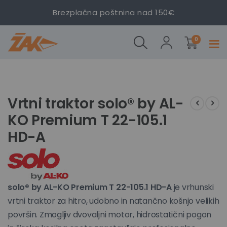
solo® by
solo® by
solo® by
Brezplačna poštnina nad 150€
AL-KO
AL-KO
AL-KO
Premium
Premium
Premium
izdelki
T 22-
T 22-
T 22-
0
Prekl
105.1 HD-
105.1 HD-
105.1 HD-
navig
A
A
A
Preskoči
Preskoči
na
na
konec
začetek
Vrtni traktor solo® by AL-
galerije
galerije
KO Premium T 22-105.1
slik
slik
HD-A
solo® by AL-KO Premium T 22-105.1 HD-A
je vrhunski
vrtni traktor za hitro, udobno in natančno košnjo velikih
površin. Zmogljiv dvovaljni motor, hidrostatični pogon