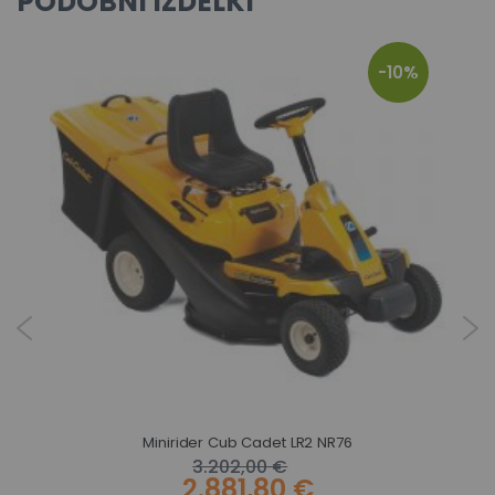
PODOBNI IZDELKI
-10%
Minirider Cub Cadet LR2 NR76
3.202,00 €
2.881,80 €