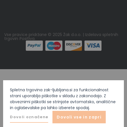
Vse pravice pridržane © 2025 Žak d.o.o. | Izdelava spletnih
trgovin
Positiva
.
Spletna trgovina zak-ljubljana.si za funkcionalnost
strani uporablja piškotke v skladu z zakonodajo. Z
obveznimi piškotki se strinjate avtomatsko, analitične
in oglaševalske pa lahko izberete spodaj.
Dovoli označene
Dovoli vse in zapri