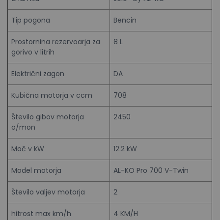
Tip pogona
Bencin
Prostornina rezervoarja za
8 L
gorivo v litrih
Električni zagon
DA
Kubična motorja v ccm
708
Število gibov motorja
2450
o/mon
Moč v kW
12.2 kW
Model motorja
AL-KO Pro 700 V-Twin
Število valjev motorja
2
hitrost max km/h
4 KM/H