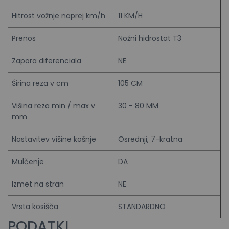
Hitrost vožnje naprej km/h
11 KM/H
Prenos
Nožni hidrostat T3
Zapora diferenciala
NE
Širina reza v cm
105 CM
Višina reza min / max v
30 - 80 MM
mm
Nastavitev višine košnje
Osrednji, 7-kratna
Mulčenje
DA
Izmet na stran
NE
Vrsta kosišča
STANDARDNO
PODATKI