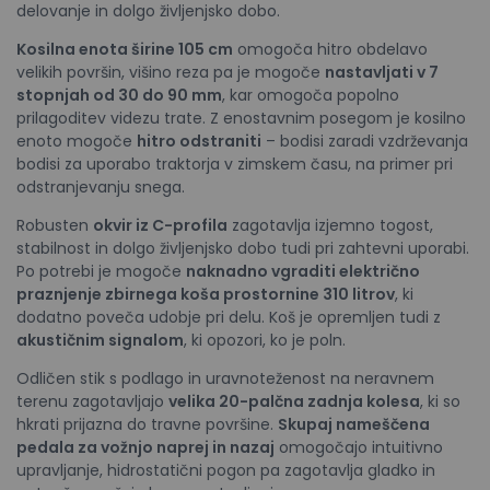
delovanje in dolgo življenjsko dobo.
Kosilna enota širine 105 cm
omogoča hitro obdelavo
velikih površin, višino reza pa je mogoče
nastavljati v 7
stopnjah od 30 do 90 mm
, kar omogoča popolno
prilagoditev videzu trate. Z enostavnim posegom je kosilno
enoto mogoče
hitro odstraniti
– bodisi zaradi vzdrževanja
bodisi za uporabo traktorja v zimskem času, na primer pri
odstranjevanju snega.
Robusten
okvir iz C-profila
zagotavlja izjemno togost,
stabilnost in dolgo življenjsko dobo tudi pri zahtevni uporabi.
Po potrebi je mogoče
naknadno vgraditi električno
praznjenje zbirnega koša prostornine 310 litrov
, ki
dodatno poveča udobje pri delu. Koš je opremljen tudi z
akustičnim signalom
, ki opozori, ko je poln.
Odličen stik s podlago in uravnoteženost na neravnem
terenu zagotavljajo
velika 20-palčna zadnja kolesa
, ki so
hkrati prijazna do travne površine.
Skupaj nameščena
pedala za vožnjo naprej in nazaj
omogočajo intuitivno
upravljanje, hidrostatični pogon pa zagotavlja gladko in