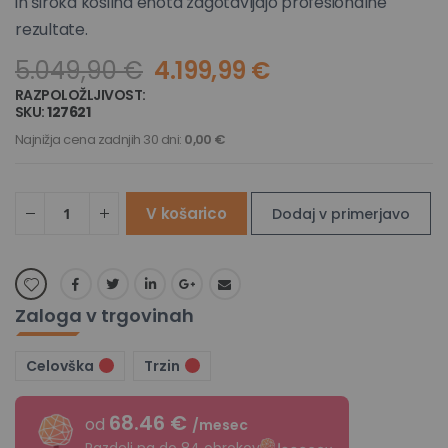
in široka kosilna enota zagotavljajo profesionalne
rezultate.
5.049,90 €
4.199,99 €
RAZPOLOŽLJIVOST:
NI NA ZALOGI
SKU
127621
Najnižja cena zadnjih 30 dni:
0,00 €
V košarico
Dodaj v primerjavo
Zaloga v trgovinah
Celovška
Trzin
68.46 €
od
/mesec
Razdeli na do 84 obrokov