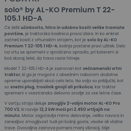
solo® by AL-KO Premium T 22-
105.1 HD-A
Če želiš
učinkovito, hitro in udobno kositi velike travnate
površine
, je traktorska kosilnica prava izbira. In ko enkrat
začneš kositi z vrhunskim strojem, kot je
solo by AL-KO
Premium T 22-105.1 HD-A
, košnja postane pravi užitek. Delo
na vrtu se spremeni v sproščeno opravilo, pri katerem si
boš skoraj želel, da trava raste hitreje.
Model T 22-105.1 HD-A je zasnovan kot
večnamenski vrtni
traktor
, ki ga je mogoče z obsežnim naborom dodatne
opreme uporabljati skozi celo leto. Na voljo so priključki, kot
so
snežni plug, trosilnik gnojil ali prikolica
, kar traktor
spremeni v vsestransko delovno orodje za vse letne čase.
V osrčju stroja deluje
zmogljiv 2-valjni motor AL-KO Pro
700 V2
, ki razvije
12,2 kW moči pri 2.450 vrtljajih na
minuto
. Motor zagotavlja mirno delovanje, veliko navora in
zanesljivo zmogljivost tudi pri košnji goste, visoke ali vlažne
trave. Dvovaljna zasnova pomeni manj vibracij, tišje