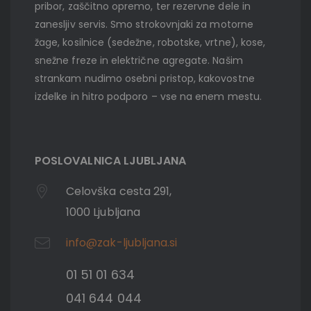
pribor, zaščitno opremo, ter rezervne dele in
zanesljiv servis. Smo strokovnjaki za motorne
žage, kosilnice (sedežne, robotske, vrtne), kose,
snežne freze in električne agregate. Našim
strankam nudimo osebni pristop, kakovostne
izdelke in hitro podporo – vse na enem mestu.
POSLOVALNICA LJUBLJANA
Celovška cesta 291,
1000 Ljubljana
info@zak-ljubljana.si
01 51 01 634
041 644 044