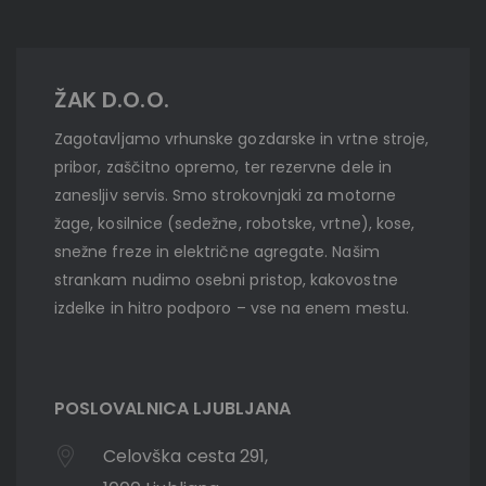
ŽAK D.O.O.
Zagotavljamo vrhunske gozdarske in vrtne stroje,
pribor, zaščitno opremo, ter rezervne dele in
zanesljiv servis. Smo strokovnjaki za motorne
žage, kosilnice (sedežne, robotske, vrtne), kose,
snežne freze in električne agregate. Našim
strankam nudimo osebni pristop, kakovostne
izdelke in hitro podporo – vse na enem mestu.
POSLOVALNICA LJUBLJANA
Celovška cesta 291,