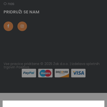
O nas
PRIDRUŽI SE NAM
Vse pravice pridržane © 2025 Žak d.o.o. | Izdelava spletnih
trgovin
Positiva
.