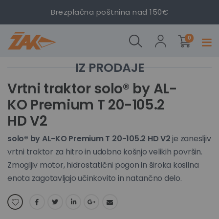
solo® by
solo® by
solo® by
Brezplačna poštnina nad 150€
AL-KO
AL-KO
AL-KO
Premium
Premium
Premium
izdelki
T 20-
T 20-
T 20-
0
Prekl
105.2 HD
105.2 HD
105.2 HD
navig
V2
V2
V2
Preskoči
Preskoči
na
na
Vrtni traktor solo® by AL-
konec
začetek
KO Premium T 20-105.2
galerije
galerije
slik
slik
HD V2
solo® by AL-KO Premium T 20-105.2 HD V2
je zanesljiv
vrtni traktor za hitro in udobno košnjo velikih površin.
Zmogljiv motor, hidrostatični pogon in široka kosilna
enota zagotavljajo učinkovito in natančno delo.