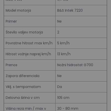
Model motorja
B&S Intek 7220
Primer
Ne
Število valjev motorja
2
Povratne hitrost max km/h
5 km/h
Hitrost vožnje naprej km/h
13 km/h
Prenos
Nožni hidrostat G700
Zapora diferenciala
Ne
Vklj. s tempomatom
Da
Delovna širina v cm
105 cm
Višina reza min / max v
30 - 80 mm