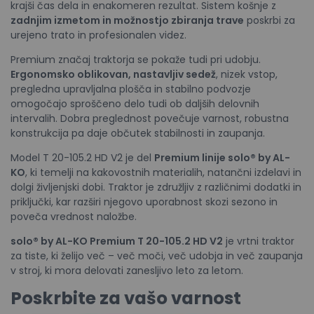
krajši čas dela in enakomeren rezultat. Sistem košnje z
zadnjim izmetom in možnostjo zbiranja trave
poskrbi za
urejeno trato in profesionalen videz.
Premium značaj traktorja se pokaže tudi pri udobju.
Ergonomsko oblikovan, nastavljiv sedež
, nizek vstop,
pregledna upravljalna plošča in stabilno podvozje
omogočajo sproščeno delo tudi ob daljših delovnih
intervalih. Dobra preglednost povečuje varnost, robustna
konstrukcija pa daje občutek stabilnosti in zaupanja.
Model T 20-105.2 HD V2 je del
Premium linije solo® by AL-
KO
, ki temelji na kakovostnih materialih, natančni izdelavi in
dolgi življenjski dobi. Traktor je združljiv z različnimi dodatki in
priključki, kar razširi njegovo uporabnost skozi sezono in
poveča vrednost naložbe.
solo® by AL-KO Premium T 20-105.2 HD V2
je vrtni traktor
za tiste, ki želijo več – več moči, več udobja in več zaupanja
v stroj, ki mora delovati zanesljivo leto za letom.
Poskrbite za vašo varnost