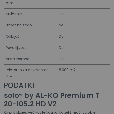
mm
Mulčenje
Da
Izmet na stran
Ne
Odbijač
Da
Povezljivost
Da
Vrsta zaslona
Da
Primeren za površine do
8.000 m2
m2
PODATKI
solo® by AL-KO Premium T
20-105.2 HD V2
Ko pričakuješ več kot le košnjo, ko želiš
moč, udobje in