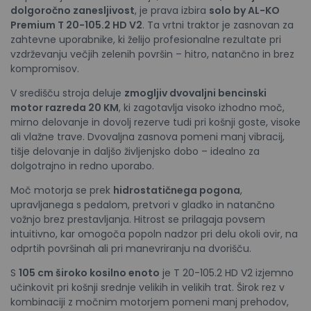
dolgoročno zanesljivost
, je prava izbira
solo by AL-KO
Premium T 20-105.2 HD V2
. Ta vrtni traktor je zasnovan za
zahtevne uporabnike, ki želijo profesionalne rezultate pri
vzdrževanju večjih zelenih površin – hitro, natančno in brez
kompromisov.
V središču stroja deluje
zmogljiv dvovaljni bencinski
motor razreda 20 KM
, ki zagotavlja visoko izhodno moč,
mirno delovanje in dovolj rezerve tudi pri košnji goste, visoke
ali vlažne trave. Dvovaljna zasnova pomeni manj vibracij,
tišje delovanje in daljšo življenjsko dobo – idealno za
dolgotrajno in redno uporabo.
Moč motorja se prek
hidrostatičnega pogona
,
upravljanega s pedalom, pretvori v gladko in natančno
vožnjo brez prestavljanja. Hitrost se prilagaja povsem
intuitivno, kar omogoča popoln nadzor pri delu okoli ovir, na
odprtih površinah ali pri manevriranju na dvorišču.
S
105 cm široko kosilno enoto
je T 20-105.2 HD V2 izjemno
učinkovit pri košnji srednje velikih in velikih trat. Širok rez v
kombinaciji z močnim motorjem pomeni manj prehodov,