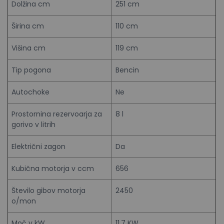
Dolžina cm
251 cm
Širina cm
110 cm
Višina cm
119 cm
Tip pogona
Bencin
Autochoke
Ne
Prostornina rezervoarja za
8 l
gorivo v litrih
Električni zagon
Da
Kubična motorja v ccm
656
Število gibov motorja
2450
o/mon
Moč v kW
11.7 KW