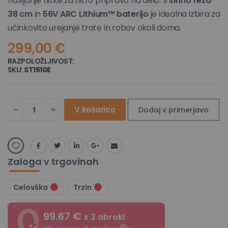
navijanje nitke za hitro pripravo na delo. S
širino reza
38 cm
in
56V ARC Lithium™ baterijo
je idealna izbira za
učinkovito urejanje trate in robov okoli doma.
299,00 €
RAZPOLOŽLJIVOST:
NI NA ZALOGI
SKU
ST1510E
V košarico
Dodaj v primerjavo
Zaloga v trgovinah
Celovška
Trzin
99.67 €
x 3 obroki