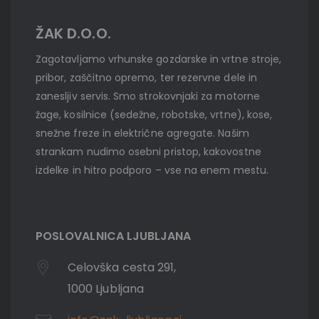
ŽAK D.O.O.
Zagotavljamo vrhunske gozdarske in vrtne stroje,
pribor, zaščitno opremo, ter rezervne dele in
zanesljiv servis. Smo strokovnjaki za motorne
žage, kosilnice (sedežne, robotske, vrtne), kose,
snežne freze in električne agregate. Našim
strankam nudimo osebni pristop, kakovostne
izdelke in hitro podporo – vse na enem mestu.
POSLOVALNICA LJUBLJANA
Celovška cesta 291,
1000 Ljubljana