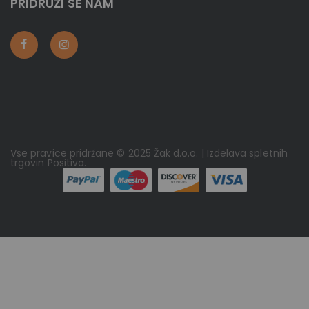
PRIDRUŽI SE NAM
Vse pravice pridržane © 2025 Žak d.o.o. | Izdelava spletnih
trgovin
Positiva
.