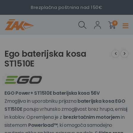
Brezplačna poštnina nad 150€
Ego
izdelki
baterijska
0
Prekl
kosa
navig
ST1510E
Preskoči
Preskoči
na
na
Ego baterijska kosa
konec
začetek
ST1510E
galerije
galerije
slik
slik
EGO Power+ ST1510E baterijska kosa 56V
Zmogljiva in uporabniku prijazna
baterijska kosa EGO
ST1510E
ponuja vrhunsko zmogljivost brez hrupa, emisij
in kablov. Opremljena je z
brezkrtačnim motorjem
in
sistemom
Powerload™
, ki omogoča samodejno