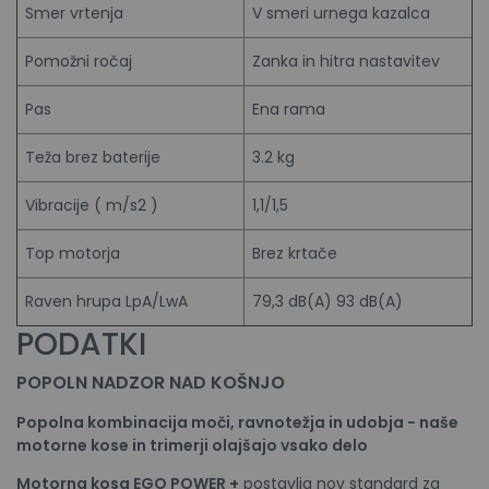
Smer vrtenja
V smeri urnega kazalca
Pomožni ročaj
Zanka in hitra nastavitev
Pas
Ena rama
Teža brez baterije
3.2 kg
Vibracije ( m/s2 )
1,1/1,5
Top motorja
Brez krtače
Raven hrupa LpA/LwA
79,3 dB(A) 93 dB(A)
PODATKI
POPOLN NADZOR NAD
KOŠNJO
Popolna kombinacija moči, ravnotežja in udobja - naše
motorne kose in trimerji olajšajo vsako delo
Motorna kosa EGO POWER +
postavlja nov standard za