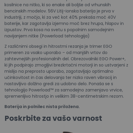
kosilnice na nitko, ki so enake ali boljše od vrhunskih
bencinskih modelov. 56V Litij-ionska baterija je prva v
industriji, z močjo, ki za več kot 40% prekaša moč 40V
baterije, kar zagotavlja izjemno moč brez hrupa, hlapov in
izpustov. Prva kosa na svetu s popolnim samodejnim
navijanjem nitke (Powerload tehnologija)
Z različnimi obsegi in hitrostmi rezanja je trimer EGO
primeren za vsako uporabo – od manjših vrtov do
zahtevnejših profesionalnih del. Obrezovalniki EGO Power+,
ki jih podpirajo zmogljivi brezkrtačni motorji in so ustvarjeni z
mislijo na preprosto uporabo, zagotavljajo optimalno
učinkovitost in čas delovanja ter nizko raven vibracij in
nastavljivo dolžino gredi za udobno delo. Ponaša se s
tehnologijo Powerload™ za samodejno zamenjavo vrvice,
spremenljivo hitrostjo in velikim 38-centimetrskim rezom.
Baterija in polnilec nista priložena.
Poskrbite za vašo varnost