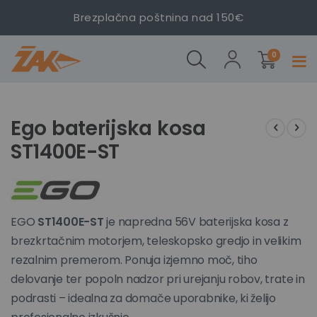
Brezplačna poštnina nad 150€
Ego
baterijska
izdelki
kosa
0
Prekl
ST1400E-
navig
ST
Preskoči
Preskoči
na
na
Ego baterijska kosa
konec
začetek
ST1400E-ST
galerije
galerije
slik
slik
EGO
ST1400E-ST
je napredna 56V baterijska kosa z
brezkrtačnim motorjem, teleskopsko gredjo in velikim
rezalnim premerom. Ponuja izjemno moč, tiho
delovanje ter popoln nadzor pri urejanju robov, trate in
podrasti – idealna za domače uporabnike, ki želijo