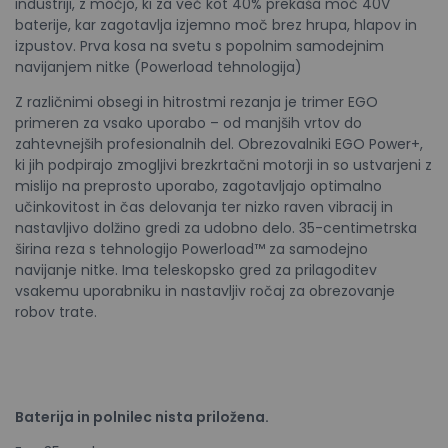
industriji, z močjo, ki za več kot 40% prekaša moč 40V
baterije, kar zagotavlja izjemno moč brez hrupa, hlapov in
izpustov. Prva kosa na svetu s popolnim samodejnim
navijanjem nitke (Powerload tehnologija)
Z različnimi obsegi in hitrostmi rezanja je trimer EGO
primeren za vsako uporabo – od manjših vrtov do
zahtevnejših profesionalnih del. Obrezovalniki EGO Power+,
ki jih podpirajo zmogljivi brezkrtačni motorji in so ustvarjeni z
mislijo na preprosto uporabo, zagotavljajo optimalno
učinkovitost in čas delovanja ter nizko raven vibracij in
nastavljivo dolžino gredi za udobno delo. 35-centimetrska
širina reza s tehnologijo Powerload™ za samodejno
navijanje nitke. Ima teleskopsko gred za prilagoditev
vsakemu uporabniku in nastavljiv ročaj za obrezovanje
robov trate.
Baterija in polnilec nista priložena.