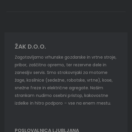
ŽAK D.O.O.
Zagotavljamo vrhunske gozdarske in vrtne stroje,
pribor, zaščitno opremo, ter rezervne dele in
zanesljiv servis. Smo strokovnjaki za motorne
žage, kosilnice (sedežne, robotske, vrtne), kose,
snežne freze in električne agregate. Našim
strankam nudimo osebni pristop, kakovostne
izdelke in hitro podporo – vse na enem mestu.
POSLOVALNICA LJUBLJANA