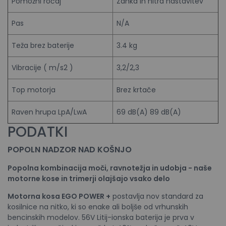
Pomožni ročaj
Zanka in hitra nastavitev
Pas
N/A
Teža brez baterije
3.4 kg
Vibracije ( m/s2 )
3,2/2,3
Top motorja
Brez krtače
Raven hrupa LpA/LwA
69 dB(A) 89 dB(A)
PODATKI
POPOLN NADZOR NAD
KOŠNJO
Popolna kombinacija moči, ravnotežja in udobja - naše
motorne kose in trimerji olajšajo vsako delo
Motorna kosa EGO POWER +
postavlja nov standard za
kosilnice na nitko, ki so enake ali boljše od vrhunskih
bencinskih modelov. 56V Litij-ionska baterija je prva v