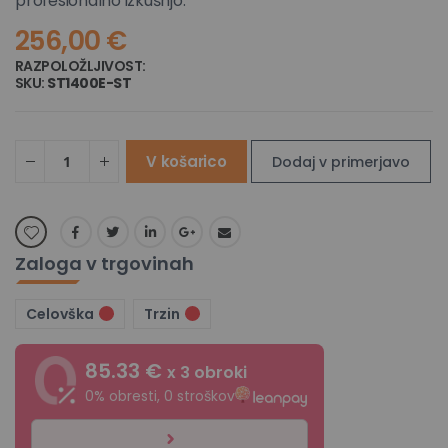
profesionalno izkušnjo.
256,00 €
RAZPOLOŽLJIVOST:
NI NA ZALOGI
SKU
ST1400E-ST
V košarico
Dodaj v primerjavo
Zaloga v trgovinah
Celovška
Trzin
85.33 €
x 3 obroki
0% obresti, 0 stroškov