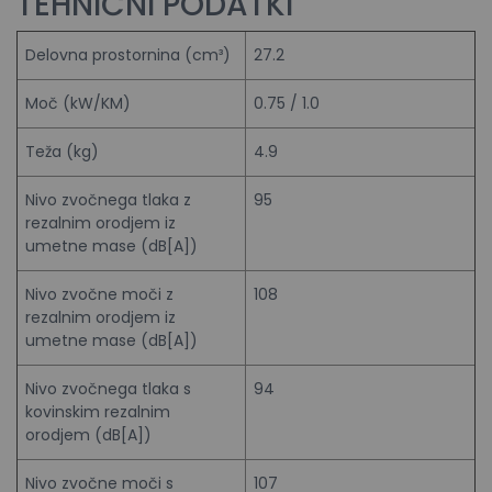
TEHNIČNI PODATKI
Delovna prostornina (cm³)
27.2
Moč (kW/KM)
0.75 / 1.0
Teža (kg)
4.9
Nivo zvočnega tlaka z
95
rezalnim orodjem iz
umetne mase (dB[A])
Nivo zvočne moči z
108
rezalnim orodjem iz
umetne mase (dB[A])
Nivo zvočnega tlaka s
94
kovinskim rezalnim
orodjem (dB[A])
Nivo zvočne moči s
107