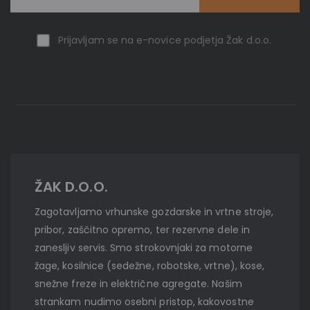
Prijavljam se na e-novice podjetja Žak d.o.o.
ŽAK D.O.O.
Zagotavljamo vrhunske gozdarske in vrtne stroje,
pribor, zaščitno opremo, ter rezervne dele in
zanesljiv servis. Smo strokovnjaki za motorne
žage, kosilnice (sedežne, robotske, vrtne), kose,
snežne freze in električne agregate. Našim
strankam nudimo osebni pristop, kakovostne