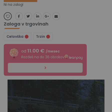
Ni na zalogi
Zaloga v trgovinah
Celovška
Trzin
11.00 €
od
/mesec
Razdeli na do 36 obrokov