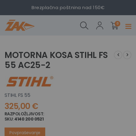
Brezplačna poštnina nad 150€
MOTORNA
KOSA
izdelki
STIHL FS
0
Prekl
55 AC25-
navig
2
Preskoči
Preskoči
na
na
MOTORNA KOSA STIHL FS
konec
začetek
55 AC25-2
galerije
galerije
slik
slik
STIHL FS 55
325,00 €
RAZPOLOŽLJIVOST:
NI NA ZALOGI
SKU
4140 200 0521
Povpraševanje