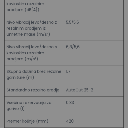
kovinskim rezalnim
orodjem (dB[A])
Nivo vibracij levo/desno z
5,5/5,5
rezalnim orodjem iz
umetne mase (m/s²)
Nivo vibracij levo/desno s
6,8/5,6
kovinskim rezalnim
orodjem (m/s²)
Skupna dolžina brez rezalne
1.7
garniture (m)
Standardno rezalno orodje
AutoCut 25-2
Vsebina rezervoarja za
0.33
gorivo (l)
Premer košnje (mm)
420