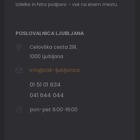
izdelke in hitro podporo – vse na enem mestu.
POSLOVALNICA LJUBLJANA
Celovška cesta 291,
1000 Ljubljana
info@zak-ljubljana.si
01 51 01 634
041 644 044
pon-pet 8:00-16:00